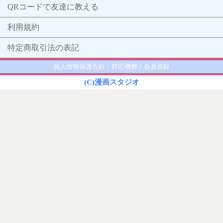
QRコードで友達に教える
利用規約
特定商取引法の表記
個人情報保護方針
｜
対応機種
｜
会員登録
(C)漫画スタジオ