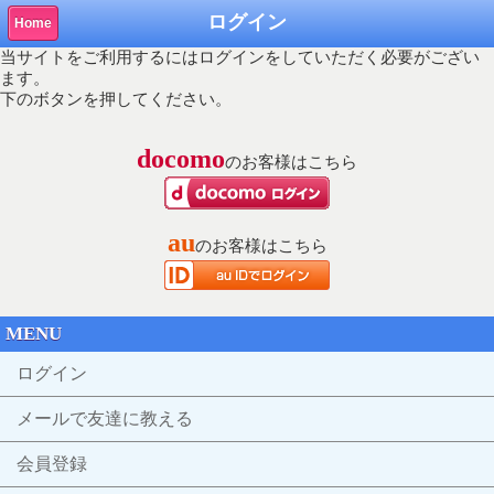
ログイン
Home
当サイトをご利用するにはログインをしていただく必要がござい
ます。
下のボタンを押してください。
docomo
のお客様はこちら
au
のお客様はこちら
MENU
ログイン
メールで友達に教える
会員登録